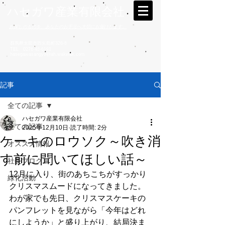
ハセガワ産業有限会社
お探しのものを、あなたのお手元へ大切にお届けします。
群馬県太田市西矢島町326-8
TEL
0276-48-6191
hasegawasangyo@ah.wakwak.com
記事
全ての記事
ハセガワ産業有限会社
全ての記事
2025年12月10日
読了時間: 2分
ケーキのロウソク～吹き消
オススメ情報
す前に聞いてほしい話～
社長ブログ
12月に入り、街のあちこちがすっかり
緑化活動
クリスマスムードになってきました。
わが家でも先日、クリスマスケーキの
パンフレットを見ながら「今年はどれ
にしようか」と盛り上がり、結局決ま