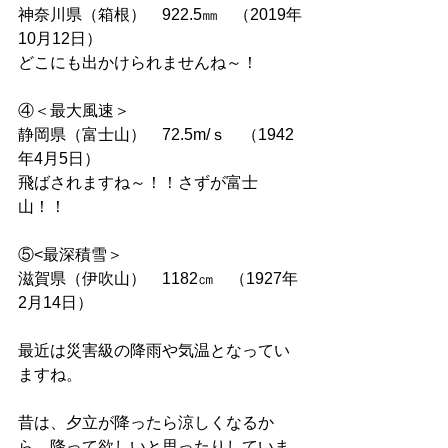
神奈川県（箱根）　922.5㎜　（2019年
10月12日）
どこにも出かけられませんね～！
④＜最大風速＞
静岡県（富士山）　72.5m/ｓ　（1942
年4月5日）
飛ばされますね～！！さずが富士
山！！
⑤<最深積雪＞
滋賀県（伊吹山）　1182㎝　（1927年
2月14日）
最近は災害級の降雨や気温となってい
ますね。
昔は、夕立が降ったら涼しくなるか
ら、降って欲しいと思ったりしていま