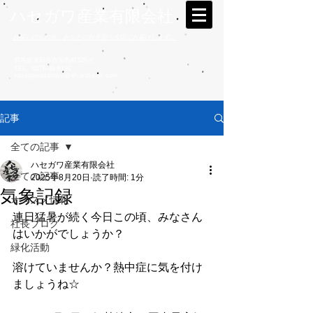
ハセガワ産業有限会社
お探しのものを、あなたのお手元へ大切にお届けします。
群馬県太田市西矢島町326-8
TEL
0276-48-6191
hasegawasangyo@ah.wakwak.com
記事
全ての記事
ハセガワ産業有限会社
全ての記事
2025年8月20日
読了時間: 1分
気象記録
オススメ情報
連日猛暑が続く今日この頃、みなさん
社長ブログ
はいかがでしょうか？
緑化活動
溶けていませんか？熱中症に気を付け
ましょうね☆