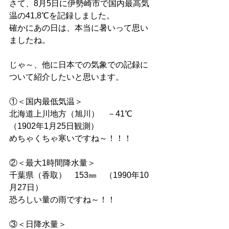
さて、8月5日に伊勢崎市で国内最高気
温の41,8℃を記録しました。
確かにあの日は、本当に暑いって思い
ましたね。
じゃ～、他に日本での気象での記録に
ついて紹介したいと思います。
①＜国内最低気温＞
北海道上川地方（旭川）　－41℃　
（1902年1月25日観測）
めちゃくちゃ寒いですね～！！！
②＜最大1時間降水量＞
千葉県（香取）　153㎜　（1990年10
月27日）
恐ろしい量の雨ですね～！！
③＜日降水量＞