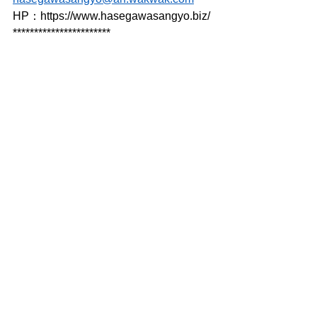
HP：https://www.hasegawasangyo.biz/
***********************