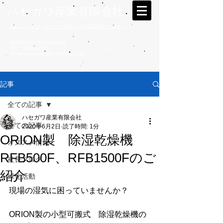
ハセガワ産業有限会社
お探しのものを、あなたのお手元へ大切にお届けします。
群馬県太田市西矢島町326-8
TEL
0276-48-6191
hasegawasangyo@ah.wakwak.com
記事
全ての記事
ハセガワ産業有限会社
全ての記事
2020年6月2日
読了時間: 1分
ORION製 除湿乾燥機
オススメ情報
RFB500F、RFB1500Fのご
社長ブログ
紹介
緑化活動
現場の湿気に困っていませんか？
ORION製の小型可搬式　除湿乾燥機の