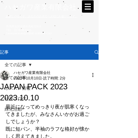
ハセガワ産業有限会社
お探しのものを、あなたのお手元へ大切にお届けします。
群馬県太田市西矢島町326-8
TEL
0276-48-6191
hasegawasangyo@ah.wakwak.com
記事
全ての記事
ハセガワ産業有限会社
全ての記事
2023年10月10日
読了時間: 2分
JAPAN PACK 2023
オススメ情報
2023.10.10
社長ブログ
最近になってめっきり夜が肌寒くなっ
緑化活動
てきましたが、みなさんいかがお過ご
しでしょうか？
既に短パン、半袖のラフな格好が懐か
しく思えてきました。