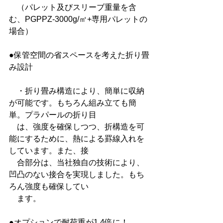
　（パレット及びスリーブ重量を含
む、PGPPZ-3000g/㎡+専用パレットの
場合）
●保管空間の省スペースを考えた折り畳
み設計
　・折り畳み構造により、簡単に収納
が可能です。もちろん組み立ても簡
単。プラパールの折り目
　は、強度を確保しつつ、折構造を可
能にするために、熱による罫線入れを
しています。また、接
　合部分は、当社独自の技術により、
凹凸のない接合を実現しました。もち
ろん強度も確保してい
　ます。
●オプションで耐荷重が1.4倍に！