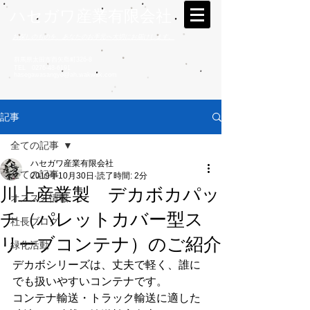
ハセガワ産業有限会社
お探しのものを、あなたのお手元へ大切にお届けします。
群馬県太田市西矢島町326-8
TEL
0276-48-6191
hasegawasangyo@ah.wakwak.com
記事
全ての記事
ハセガワ産業有限会社
全ての記事
2019年10月30日
読了時間: 2分
川上産業製 デカボカパッ
オススメ情報
チ（パレットカバー型ス
社長ブログ
リーブコンテナ）のご紹介
緑化活動
デカボシリーズは、丈夫で軽く、誰に
でも扱いやすいコンテナです。
コンテナ輸送・トラック輸送に適した