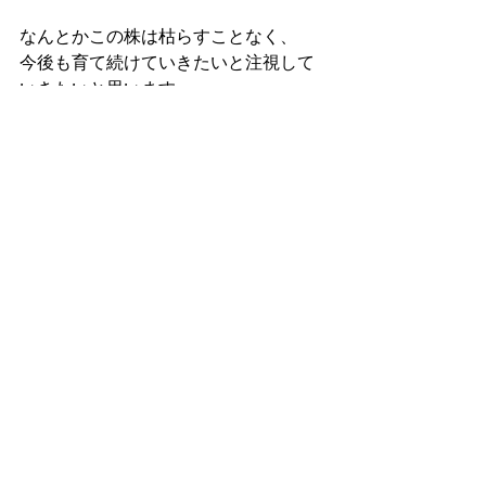
なんとかこの株は枯らすことなく、
今後も育て続けていきたいと注視して
いきたいと思います。
これも枯れてしまったら、
ショックがさらに重なってしまうの
で。。。
いつも思いますが、
植物って思い通りにいかないですね。
緑化活動
すべて表示
最新記事