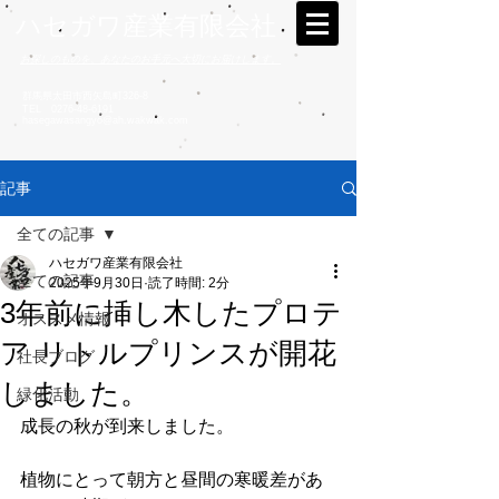
ハセガワ産業有限会社
お探しのものを、あなたのお手元へ大切にお届けします。
群馬県太田市西矢島町326-8
TEL
0276-48-6191
hasegawasangyo@ah.wakwak.com
記事
全ての記事
ハセガワ産業有限会社
全ての記事
2025年9月30日
読了時間: 2分
3年前に挿し木したプロテ
オススメ情報
ア リトルプリンスが開花
社長ブログ
しました。
緑化活動
成長の秋が到来しました。
植物にとって朝方と昼間の寒暖差があ