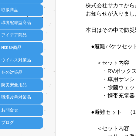
株式会社サカエから
取扱商品
お知らせが入りまし
環境配慮型商品
本日はその中で防災
アイデア商品
　●避難バケツセッ
PICK UP商品
ウイルス対策品
　　＜セット内容　
　　　・RVボックス
冬の対策品
　　　・車用サンシ
防災安全用品
　　　・除菌ウェッ
　　　・携帯充電器
職場改善対策品
お問合せ
　●避難セット　（1
ブログ
　　＜セット内容　