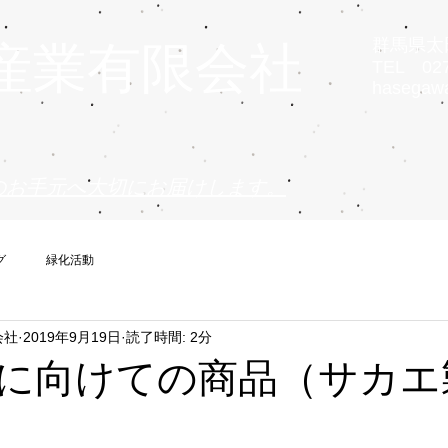
群馬県太田
産業有限会社
TEL 027
hasegaw
のお手元へ大切にお届けします。
グ
緑化活動
会社
2019年9月19日
読了時間: 2分
に向けての商品（サカエ