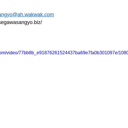
angyo@ah.wakwak.com
egawasangyo.biz/
   
ic.com/video/77bb8b_e91876261524437ba69e7fa0b301097e/1080