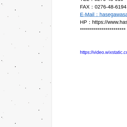
FAX：0276-48-6194
E-Mail：hasegawas
HP：https://www.has
*********************** 
https://video.wixstat