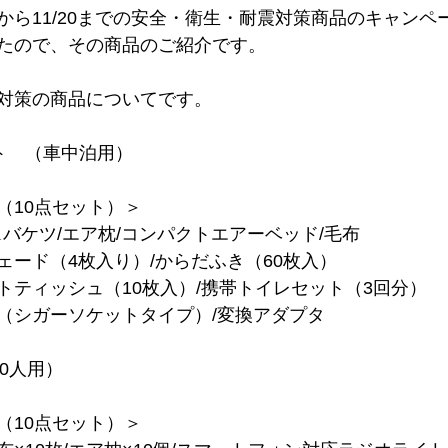
から11/20までの安全・衛生・耐震対策商品のキャンペ
たので、その商品のご紹介です。　
対策の商品についてです。
ト　（車中泊用）　
（10点セット）＞　
バケツ/エア枕/コンパクトエアーベッド/毛布　
ェード（4枚入り）/からだふき（60枚入）　
トティッシュ（10枚入）/携帯トイレセット（3回分）　
（シガーソケットタイプ）/変換アダプタ　
0人用）　
（10点セット）＞　