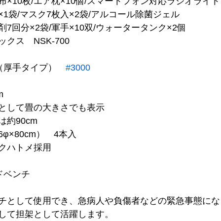
×10枚/エア枕×10個/スマートフォン対応ラジオライト
1袋/マスク7枚入×2袋/アルコール除菌ジェル　
7回分×2袋/軍手×10双/ウォータータンク×2個　
クス　NSK-700　
（厚手タイプ）　
#3000
m　
として畳の大きさでも表示　
約90cm　
φ×80cm）　4本入　
クハトメ採用　
ドベンチ　
チとして使用でき、急病人や負傷者などの緊急事態にな
して担架として活躍します。