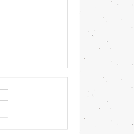
開幕。W杯、39日間の熱