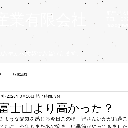
群馬県太田
産業有限会社
TEL 027
hasegaw
のお手元へ大切にお届けします。
グ
緑化活動
会社
2025年3月10日
読了時間: 3分
富士山より高かった？
るような陽気を感じる今日この頃、皆さんいかがお過ご
ともに、今年もまたあの悩ましい季節がやってきました