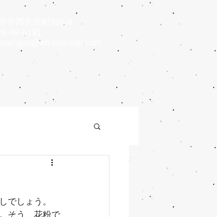
市西矢島町326-8
6-48-6191
asangyo@ah.wakwak.com
しでしょう。
。そう、花粉で