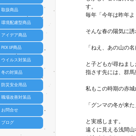
す。
取扱商品
毎年「今年は昨年よ
環境配慮型商品
そんな春の陽気に誘
アイデア商品
「ねえ、あの山の名
PICK UP商品
ウイルス対策品
と子どもが尋ねまし
指さす先には、群馬
冬の対策品
防災安全用品
私もこの時期の赤城
職場改善対策品
「グンマの冬が来た
お問合せ
と実感します。
ブログ
遠くに見える浅間山