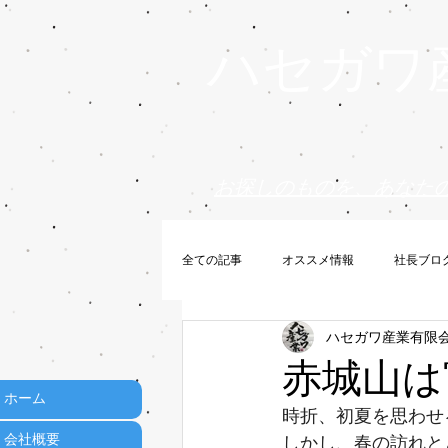
ハセガワ
お探しのものを、あなた
全ての記事
オススメ情報
社長ブロ
ハセガワ産業有限
赤城山は
ホーム
時折、初夏を思わせ
会社概要
しかし、春の訪れと