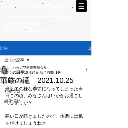
ハセガワ産業有限会社
お探しのものを、あなたのお手元へ大切にお届けします。
群馬県太田市西矢島町326-8
TEL
0276-48-6191
hasegawasangyo@ah.wakwak.com
記事
全ての記事
ハセガワ産業有限会社
全ての記事
2021年10月24日
読了時間: 1分
華厳の滝 2021.10.25
オススメ情報
最近冬の様な季節になってしまった今
社長ブログ
日この頃、みなさんはいかがお過ごし
緑化活動
でしょうか？
寒い日が続きましたので、体調には気
を付けましょうね☆