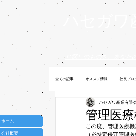
ハセガワ
お探しのものを、あなた
全ての記事
オススメ情報
社長ブロ
ハセガワ産業有限
管理医療機
ホーム
この度、管理医療機
会社概要
（※特定保守管理医