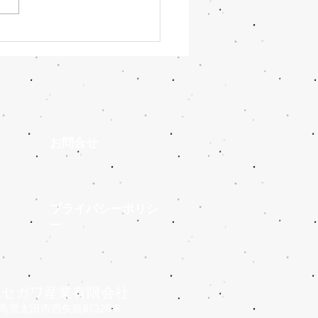
開幕。W杯、39日間の熱
い！
​お問合せ
プライバシーポリシ
ー
​ハセガワ産業有限会社
馬県太田市西矢島町326-8