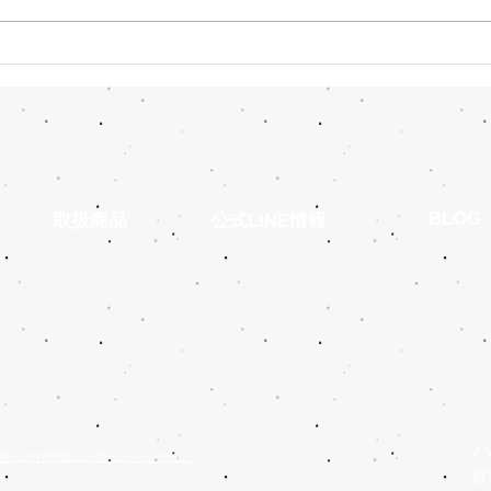
ベスト8が出揃った！W杯、
明日
いよいよ運命の残り10日
い戦
​BLOG
​取扱商品
公式LINE情報
Wix.comで作成したホームページです。
群