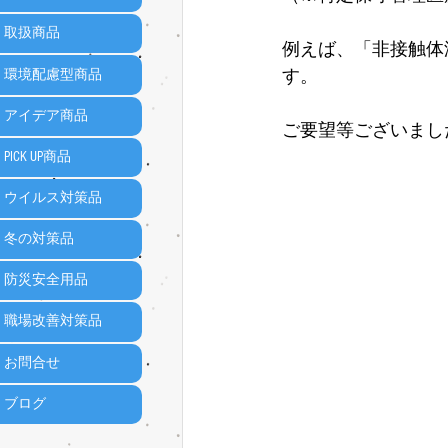
取扱商品
例えば、「非接触体
す。
環境配慮型商品
アイデア商品
ご要望等ございまし
PICK UP商品
ウイルス対策品
冬の対策品
防災安全用品
職場改善対策品
お問合せ
ブログ