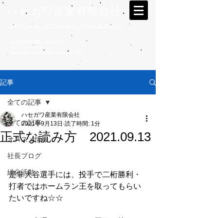
ハセガワ産業有限会社
お探しのものを、あなたのお手元へ大切にお届けします。
群馬県太田市西矢島町326-8
TEL
0276-48-6191
hasegawasangyo@ah.wakwak.com
記事
全ての記事
ハセガワ産業有限会社
全ての記事
2021年9月13日
読了時間: 1分
正式な読み方 2021.09.13
オススメ情報
社長ブログ
緑化活動
是非大谷選手には、投手で二桁勝利・
打者ではホームラン王を取ってもらい
たいですね☆☆