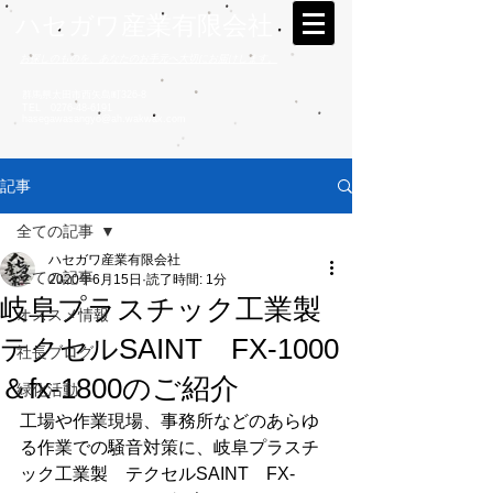
ハセガワ産業有限会社
お探しのものを、あなたのお手元へ大切にお届けします。
群馬県太田市西矢島町326-8
TEL
0276-48-6191
hasegawasangyo@ah.wakwak.com
記事
全ての記事
ハセガワ産業有限会社
全ての記事
2020年6月15日
読了時間: 1分
岐阜プラスチック工業製
オススメ情報
テクセルSAINT FX-1000
社長ブログ
＆fx-1800のご紹介
緑化活動
工場や作業現場、事務所などのあらゆ
る作業での騒音対策に、岐阜プラスチ
ック工業製　テクセルSAINT　FX-