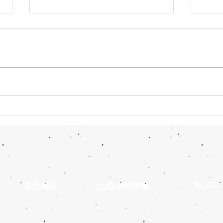
ベスト8が出揃った！W杯、
明日
いよいよ運命の残り10日
い戦
​BLOG
​取扱商品
公式LINE情報