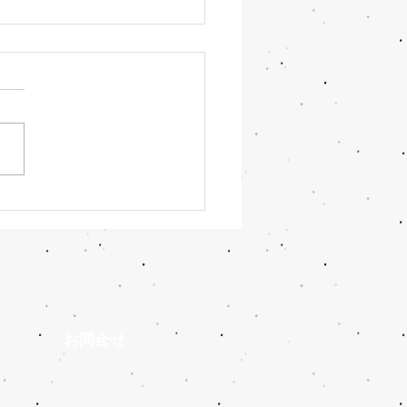
開幕。W杯、39日間の熱
い！
​お問合せ