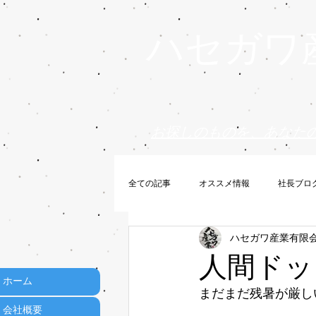
ハセガワ
お探しのものを、あなた
全ての記事
オススメ情報
社長ブロ
ハセガワ産業有限
人間ドック 
ホーム
まだまだ残暑が厳し
会社概要