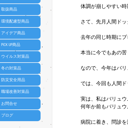
体調が崩しやすい時
取扱商品
さて、先月人間ドッ
環境配慮型商品
アイデア商品
去年の同じ時期にブ
PICK UP商品
本当に今でもあの苦
ウイルス対策品
なので、今年はバリ
冬の対策品
防災安全用品
では、今回も人間ド
職場改善対策品
実は、私はバリュウ
お問合せ
何年か前もバリュウ
ブログ
病院に着き、問診を