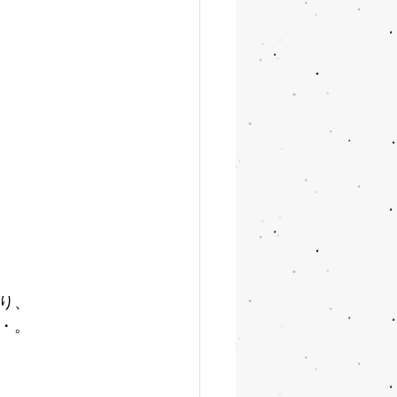
り、
・。