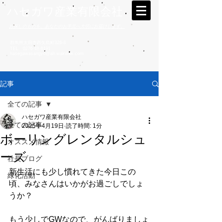
ハセガワ産業有限会社
お探しのものを、あなたのお手元へ大切にお届けします。
群馬県太田市西矢島町326-8
TEL
0276-48-6191
hasegawasangyo@ah.wakwak.com
記事
全ての記事
ハセガワ産業有限会社
全ての記事
2025年4月19日
読了時間: 1分
ボーリングレンタルシュ
オススメ情報
ーズ
社長ブログ
新生活にも少し慣れてきた今日この
緑化活動
頃、みなさんはいかがお過ごしでしょ
うか？
もう少しでGWなので、がんばりましょ