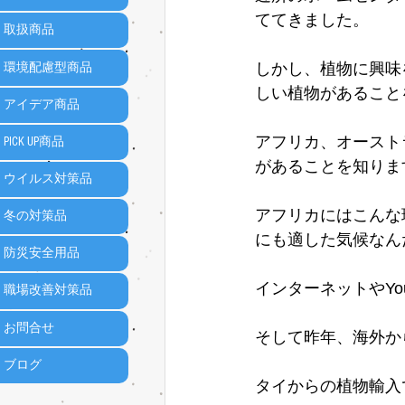
ててきました。
取扱商品
しかし、植物に興味
環境配慮型商品
しい植物があること
アイデア商品
アフリカ、オースト
PICK UP商品
があることを知りま
ウイルス対策品
アフリカにはこんな
冬の対策品
にも適した気候なん
防災安全用品
インターネットやYo
職場改善対策品
お問合せ
そして昨年、海外か
ブログ
タイからの植物輸入