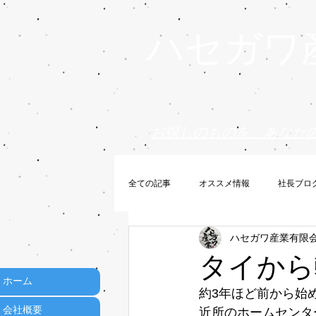
ハセガワ
お探しのものを、あなた
全ての記事
オススメ情報
社長ブロ
ハセガワ産業有限
タイから
ホーム
約3年ほど前から始
会社概要
近所のホームセンタ