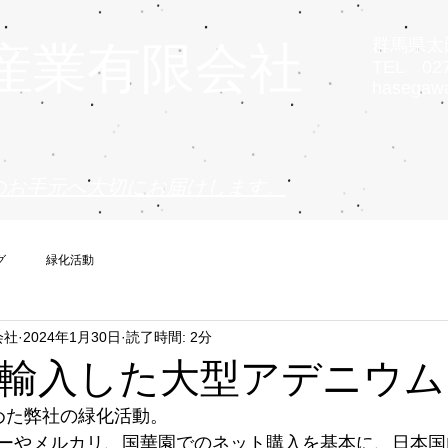
群馬県太田
産業有限会社
TEL 027
hasegaw
のお手元へ大切にお届けします。
グ
緑化活動
会社
2024年1月30日
読了時間: 2分
輸入した大型アデニウム
めた弊社の緑化活動。
ーやメルカリ、国華園でのネット購入を基本に、日本国