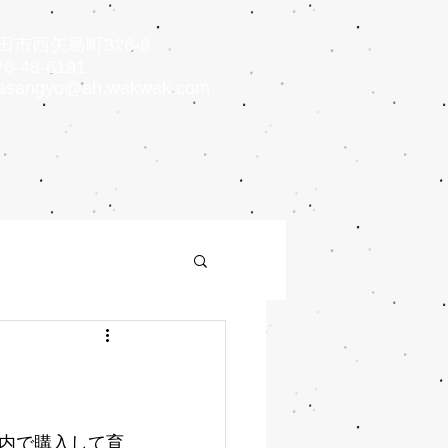
市西矢島町326-8
6-48-6191
asangyo@ah.wakwak.com
内で購入して育