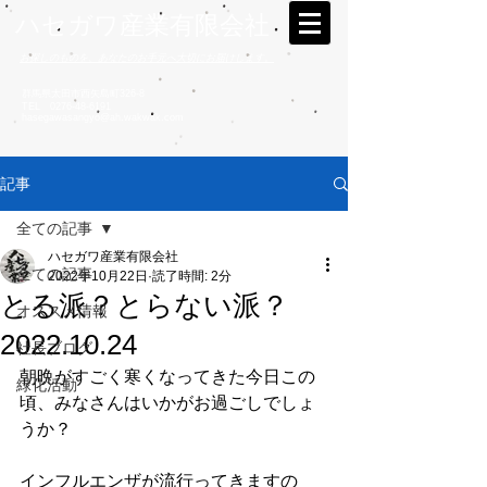
ハセガワ産業有限会社
お探しのものを、あなたのお手元へ大切にお届けします。
群馬県太田市西矢島町326-8
TEL
0276-48-6191
hasegawasangyo@ah.wakwak.com
記事
全ての記事
ハセガワ産業有限会社
全ての記事
2022年10月22日
読了時間: 2分
とる派？とらない派？
オススメ情報
2022.10.24
社長ブログ
朝晩がすごく寒くなってきた今日この
緑化活動
頃、みなさんはいかがお過ごしでしょ
うか？
インフルエンザが流行ってきますの