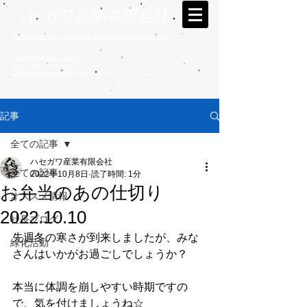
ハセガワ産業有限会社
お探しのものを、あなたのお手元へ大切にお届けします。
群馬県太田市西矢島町326-8
TEL
0276-48-6191
hasegawasangyo@ah.wakwak.com
記事
全ての記事
ハセガワ産業有限会社
全ての記事
2022年10月8日
読了時間: 1分
お弁当のあの仕切り
オススメ情報
2022.10.10
社長ブログ
先週冬の寒さが到来しましたが、みな
緑化活動
さんはいかがお過ごしでしょうか？
本当に体調を崩しやすい時期ですの
で、気を付けましょうね☆