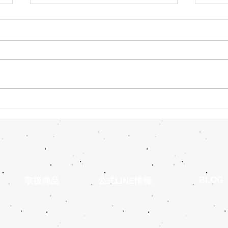
今日は何の日・・・
ベス
いよ
​BLOG
​取扱商品
公式LINE情報