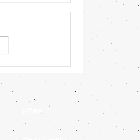
ト8が出揃った！W杯、
いよ運命の残り10日
​お問合せ