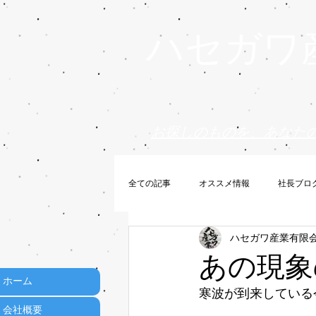
ハセガワ
お探しのものを、あなた
全ての記事
オススメ情報
社長ブロ
ハセガワ産業有限
あの現象の
ホーム
寒波が到来している
会社概要